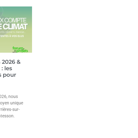
s 2026 &
: les
s pour
026, nous
toyen unique
rières-sur-
ntesson.