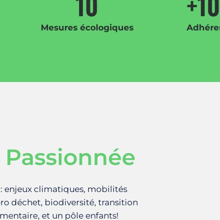
10
+
1
Mesures écologiques
Adhére
 Passionnée
 : enjeux climatiques, mobilités
o déchet, biodiversité, transition
imentaire, et un pôle enfants!