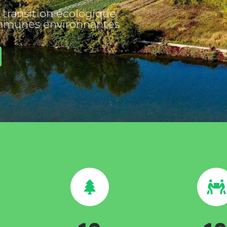
transition écologique 
communes environnantes