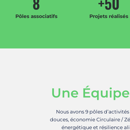
8
+
50
Pôles associatifs
Projets réalisés
Une Équipe
Nous avons 9 pôles d’activités
douces, économie Circulaire / Zér
énergétique et résilience al