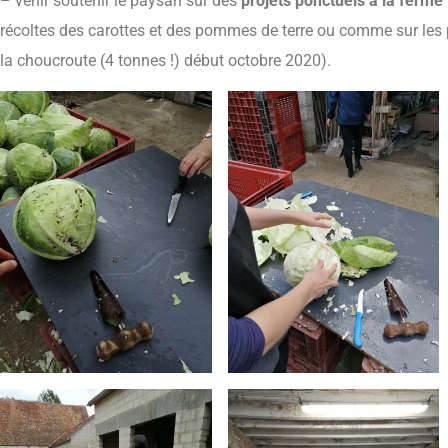
– venir soutenir le paysan sur des
projets ponctuels à la ferme
récoltes des carottes et des pommes de terre ou comme sur les 
la choucroute (4 tonnes !) début octobre 2020).