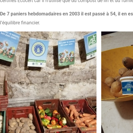
certifiés Ecocert car il n’utilise que du compost de lin et du fumie
De 7 paniers hebdomadaires en 2003 il est passé à 54, il en e
l’équilibre financier.