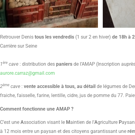
Retrouver Denis
tous les vendredis
(1 sur 2 en hiver)
de 18h à 
Carrière sur Seine
ère
1
cave
: distribution des
paniers
de l’AMAP (Inscription auprè
aurore.carraz@gmail.com
ème
2
cave
:
vente accessible à tous, au détail
de légumes de Den
fraiche, faisselle, farine, lentille, cidre, jus de pomme du 77. 
Comment fonctionne une AMAP ?
C’est une
A
ssociation visant le
M
aintien de l’
A
griculture
P
aysan
à 12 mois entre un paysan et des citoyens garantissant une
rém