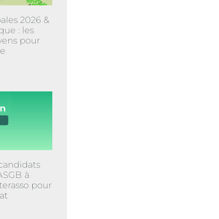
ales 2026 &
que : les
yens pour
ne
candidats
CASGB à
terasso pour
at