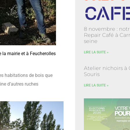
8 novembre : notr
Repair Café à Carr
seine
LIRE LA SUITE »
 la mairie et à Feucherolles
Atelier nichoirs à
Souris
ses habitations de bois que
ine d’autres ruches
LIRE LA SUITE »