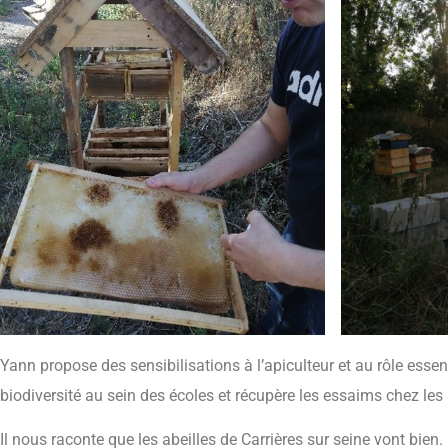
Yann propose des sensibilisations à l’apiculteur et au rôle essent
biodiversité au sein des écoles et récupère les essaims chez les
Il nous raconte que les abeilles de Carrières sur seine vont bien. 