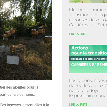
Elections municip
Transition écologi
réponses des cito
Carrières-sur-Sei
LIRE LA SUITE »
Les réponses des 
de 5 villes de la 
iel des abeilles pour la
notre plaidoyer in
 particuliers démunis.
le prochain mand
Ces insectes, essentielles à la
LIRE LA SUITE »