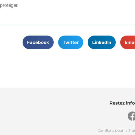
protéger.
Facebook
Twitter
LinkedIn
Emai
Restez info
Carrillons pour la Tr