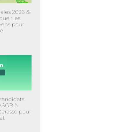
ales 2026 &
que : les
yens pour
ne
candidats
CASGB à
terasso pour
at